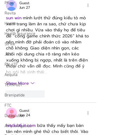
Guest
Pfizer
Jun 27
Revita
sun win
 mình lướt thử đúng kiểu tò mò 
xem trang làm ăn ra sao, chứ chưa kịp 
Health
chơi gì nhiều. Vừa vào thấy họ để tiêu 
Health Insurance
đề “cổng game chính thức 2026” khá to 
nên mình đỡ phải đoán có vào nhầm 
Strive
chỗ không. Giao diện nhìn gọn, các 
khối nội dung chia rõ ràng nên kéo 
J&J
xuống không bị ngợp, nhất là trên điện 
PN-477
thoại chữ vẫn dễ đọc. Mình cũng để ý 
họ nói hệ sinh thái…
Aequita
Show More
TERN-601
Like
Reply
Brenipatide
FTC
Guest
Jun 24
Dulaglutide
hitclub6.it.com
 bữa thấy mấy bạn bàn 
Amylin Agonist
tán nên mình ghé thử cho biết thôi. Vào 