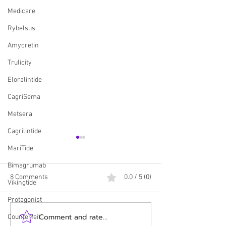
Medicare
Rybelsus
Amycretin
Trulicity
Eloralintide
CagriSema
Metsera
Cagrilintide
MariTide
Bimagrumab
8 Comments
0.0 / 5 (0)
Vikingtide
Protagonist
Comment and rate...
HUGE! Employers Can Now
Update: CMS and E
Counterfeit