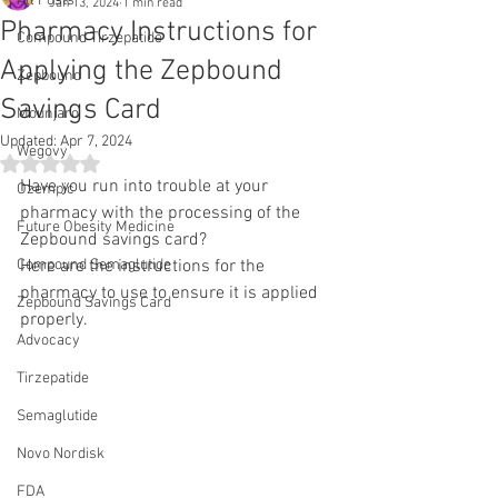
All Posts
Jan 13, 2024
1 min read
Pharmacy Instructions for
Compound Tirzepatide
Applying the Zepbound
Zepbound
Savings Card
Mounjaro
Updated:
Apr 7, 2024
Wegovy
Rated NaN out of 5 stars.
Have you run into trouble at your 
Ozempic
pharmacy with the processing of the 
Future Obesity Medicine
Zepbound savings card? 
Compound Semaglutide
Here are the instructions for the 
pharmacy to use to ensure it is applied 
Zepbound Savings Card
properly.
Advocacy
Tirzepatide
Semaglutide
Novo Nordisk
FDA