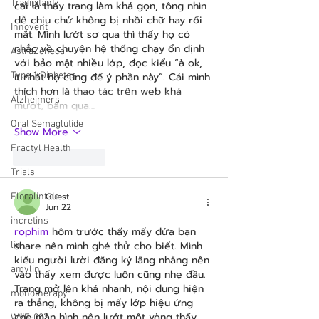
Tradipitant
cái là thấy trang làm khá gọn, tông nhìn 
dễ chịu chứ không bị nhồi chữ hay rối 
Innovent
mắt. Mình lướt sơ qua thì thấy họ có 
nhắc về chuyện hệ thống chạy ổn định 
AstraZeneca
với bảo mật nhiều lớp, đọc kiểu “à ok, 
Type 1 Diabetes
ít nhất họ cũng để ý phần này”. Cái mình 
thích hơn là thao tác trên web khá 
Alzheimers
mượt, bấm qua…
Oral Semaglutide
Show More
Fractyl Health
Like
Reply
Trials
Guest
Eloralintide
Jun 22
incretins
rophim
 hôm trước thấy mấy đứa bạn 
share nên mình ghé thử cho biết. Mình 
lin
kiểu người lười đăng ký lằng nhằng nên 
amylin
vào thấy xem được luôn cũng nhẹ đầu. 
Trang mở lên khá nhanh, nội dung hiện 
monotherapy
ra thẳng, không bị mấy lớp hiệu ứng 
che màn hình nên lướt một vòng thấy 
WVE-007