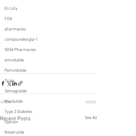
Eli Lilly
FDA
pharmacies
compounded glp-1
503A Pharmacies
emvidutide
Pemvidutide
Trials
Semaglutide
Mazdutide
Type 2 Diabetes
See All
Recent Posts
Opinion
Retatrutide