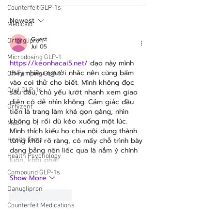
Offer Zepbound Through
Release New Deta
Counterfeit GLP-1s
New Lilly Program!
Medicare GLP-1 
Newest
Pilot
Medicaid
Guest
Orforglipron
Jul 05
Microdosing GLP-1
https://keonhacai5.net/
 dạo này mình 
thấy nhiều người nhắc nên cũng bấm 
Off-ramping GLP-1
vào coi thử cho biết. Mình không đọc 
Oral GLP-1s
sâu đâu, chủ yếu lướt nhanh xem giao 
diện có dễ nhìn không. Cảm giác đầu 
Orfyzent
tiên là trang làm khá gọn gàng, nhìn 
không bị rối dù kéo xuống một lúc. 
Mochi
Mình thích kiểu họ chia nội dung thành 
Health Tools
từng khối rõ ràng, có mấy chỗ trình bày 
dạng bảng nên liếc qua là nắm ý chính 
Health Psychology
luôn, khỏi phải…
Compound GLP-1s
Show More
Danuglipron
Like
Reply
Counterfeit Medications