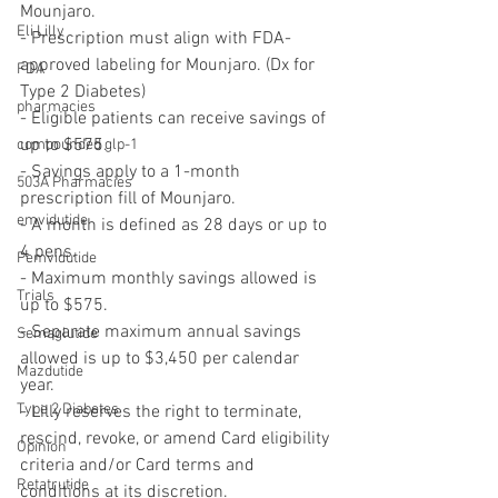
Mounjaro.
Eli Lilly
- Prescription must align with FDA-
approved labeling for Mounjaro. (Dx for 
FDA
Type 2 Diabetes)
pharmacies
- Eligible patients can receive savings of 
up to $575.
compounded glp-1
- Savings apply to a 1-month 
503A Pharmacies
prescription fill of Mounjaro.
emvidutide
- A month is defined as 28 days or up to 
4 pens.
Pemvidutide
- Maximum monthly savings allowed is 
Trials
up to $575.
- Separate maximum annual savings 
Semaglutide
allowed is up to $3,450 per calendar 
Mazdutide
year.
Type 2 Diabetes
- Lilly reserves the right to terminate, 
rescind, revoke, or amend Card eligibility 
Opinion
criteria and/or Card terms and 
Retatrutide
conditions at its discretion.