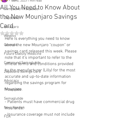
All Posts
Jun 2, 2023
1 min read
All You Need to Know About
Compound Tirzepatide
the New Mounjaro Savings
Zepbound
Card
Mounjaro
Rated NaN out of 5 stars.
Wegovy
Here is everything you need to know 
about the new Mounjaro "coupon" or 
Ozempic
savings card released this week. Please 
Future Obesity Medicine
note that it's important to refer to the 
Compound Semaglutide
official terms and conditions provided 
by the manufacturer (Lilly) for the most 
Zepbound Savings Card
accurate and up-to-date information 
Advocacy
regarding the savings program for 
Mounjaro.
Tirzepatide
Semaglutide
- Patients must have commercial drug 
Novo Nordisk
insurance.
- Insurance coverage must not include 
FDA