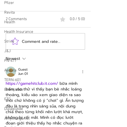
Pfizer
Revita
2 Comments
0.0 / 5 (0)
Health
Health Insurance
Comment and rate...
HUGE! Employers Can Now
Update: CMS and E
Strive
Offer Zepbound Through
Release New Deta
J&J
New Lilly Program!
Medicare GLP-1 
Newest
Pilot
PN-477
Guest
Aequita
Jun 01
TERN-601
https://gamehitclub.it.com/
 bữa mình 
bấm vào thử vì thấy bạn bè nhắc loáng 
Brenipatide
thoáng, kiểu vào xem giao diện ra sao 
FTC
thôi chứ không có ý “chơi” gì. Ấn tượng 
đầu là trang nhìn sáng sủa, nội dung 
Dulaglutide
chia theo từng khối nên lướt khá mượt, 
không bị rối mắt. Mình có đọc lướt 
Amylin Agonist
đoạn giới thiệu thấy họ nhắc chuyện ra 