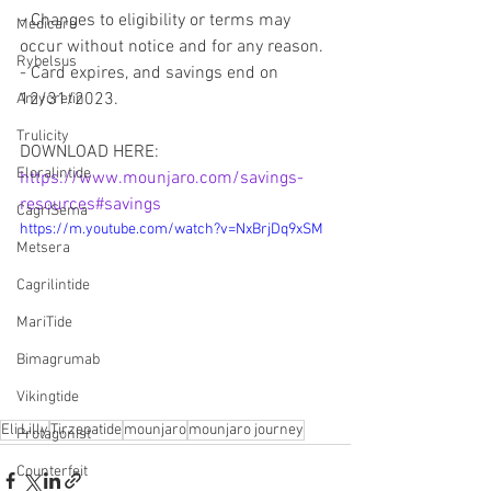
- Changes to eligibility or terms may 
Medicare
occur without notice and for any reason.
Rybelsus
- Card expires, and savings end on 
12/31/2023.
Amycretin
Trulicity
DOWNLOAD HERE: 
Eloralintide
https://www.mounjaro.com/savings-
resources#savings
CagriSema
https://m.youtube.com/watch?v=NxBrjDq9xSM
Metsera
Cagrilintide
MariTide
Bimagrumab
Vikingtide
Eli Lilly
Tirzepatide
mounjaro
mounjaro journey
Protagonist
Counterfeit